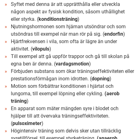
Syftet med denna är att upprätthålla eller utveckla
någon aspekt av fysisk kondition, såsom uthållighet
eller styrka. (
konditionsträning
)
Njutningshormonen som hjärnan utsöndrar och som
utsöndras till exempel när man rör på sig. (
endorfin
)
Hjärtfrekvensen i vila, som ofta är lägre än under
aktivitet. (
vilopuls
)
Till exempel att gå uppför trappor och gå till skolan på
egna ben är denna. (
vardagsmotion
)
Förbjuden substans som ökar träningseffektiviteten eller
prestationsförmågan inom idrotten. (
dopning
)
Motion som förbättrar konditionen i hjärtat och
lungorna, till exempel löpning eller cykling.
(aerob
träning
)
En apparat som mäter mängden syre i blodet och
hjälper till att övervaka träningseffektiviteten.
(
pulsoximeter
)
Högintensiv träning som delvis sker utan tillräcklig
syretillförsel, till exempel styrketräning.
(anaerob