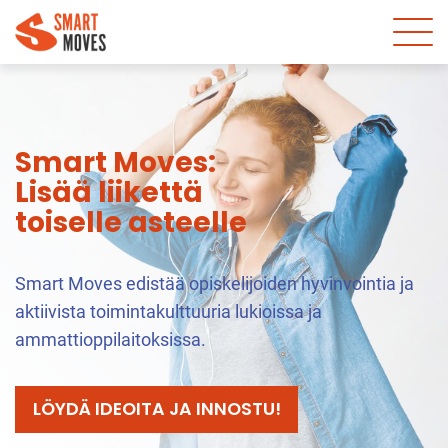
Smart Moves:
Lisää liikettä
toiselle asteelle
Smart Moves edistää opiskelijoiden hyvinvointia ja
aktiivista toimintakulttuuria lukioissa ja
ammattioppilaitoksissa.
LÖYDÄ IDEOITA JA INNOSTU!