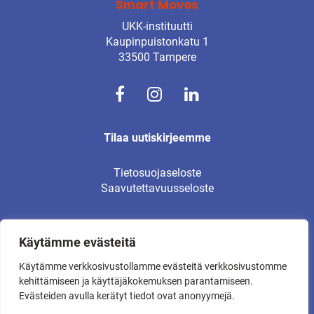
Smart Moves
UKK-instituutti
Kaupinpuistonkatu 1
33500 Tampere
Tilaa uutiskirjeemme
Tietosuojaseloste
Saavutettavuusseloste
Käytämme evästeitä
© UKK-instituutti 2026
Käytämme verkkosivustollamme evästeitä verkkosivustomme
Kaikki oikeudet pidätetään.
kehittämiseen ja käyttäjäkokemuksen parantamiseen.
Evästeiden avulla kerätyt tiedot ovat anonyymejä.
Verkkosivut:
Muuks Creative