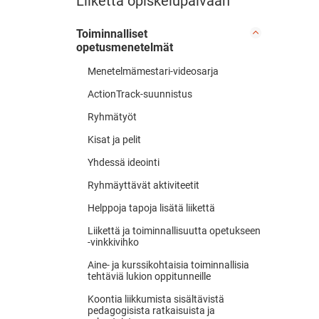
Liikettä opiskelupäivään
Toiminnalliset
opetusmenetelmät
Menetelmämestari-videosarja
ActionTrack-suunnistus
Ryhmätyöt
Kisat ja pelit
Yhdessä ideointi
Ryhmäyttävät aktiviteetit
Helppoja tapoja lisätä liikettä
Liikettä ja toiminnallisuutta opetukseen
-vinkkivihko
Aine- ja kurssikohtaisia toiminnallisia
tehtäviä lukion oppitunneille
Koontia liikkumista sisältävistä
pedagogisista ratkaisuista ja