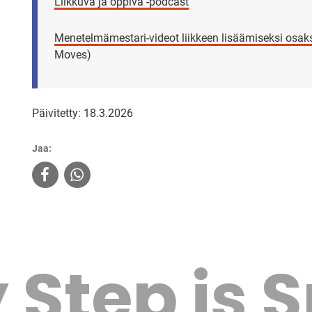
Liikkuva ja oppiva -podcast
Menetelmämestari-videot liikkeen lisäämiseksi osak
Moves)
Päivitetty: 18.3.2026
Jaa:
 Step is 