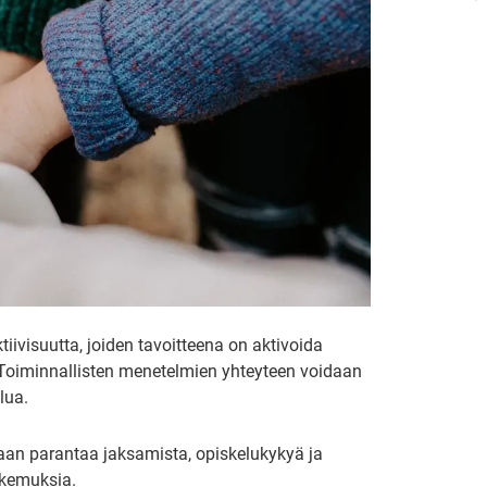
iivisuutta, joiden tavoitteena on aktivoida
ä. Toiminnallisten menetelmien yhteyteen voidaan
elua.
idaan parantaa jaksamista, opiskelukykyä ja
okemuksia.