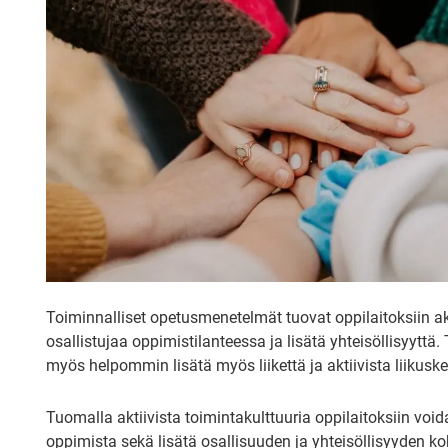
Toiminnalliset opetusmenetelmät tuovat oppilaitoksiin akt
osallistujaa oppimistilanteessa ja lisätä yhteisöllisyytt
myös helpommin lisätä myös liikettä ja aktiivista liikusk
Tuomalla aktiivista toimintakulttuuria oppilaitoksiin vo
oppimista sekä lisätä osallisuuden ja yhteisöllisyyden k