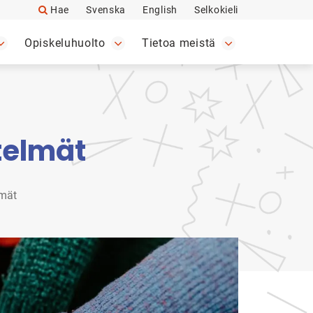
Hae
Svenska
English
Selkokieli
Opiskeluhuolto
Tietoa meistä
telmät
lmät