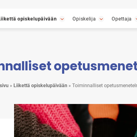
Liikettä opiskelupäivään
Opiskelija
Opettaja
nnalliset opetusmene
sivu
»
Liikettä opiskelupäivään
»
Toiminnalliset opetusmenete