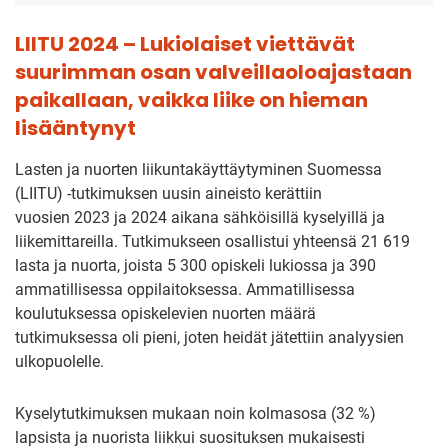
LIITU 2024 – Lukiolaiset viettävät
suurimman osan valveillaoloajastaan
paikallaan, vaikka liike on hieman
lisääntynyt
Lasten ja nuorten liikuntakäyttäytyminen Suomessa
(LIITU) -tutkimuksen uusin aineisto kerättiin
vuosien 2023 ja 2024 aikana sähköisillä kyselyillä ja
liikemittareilla. Tutkimukseen osallistui yhteensä 21 619
lasta ja nuorta, joista 5 300 opiskeli lukiossa ja 390
ammatillisessa oppilaitoksessa. Ammatillisessa
koulutuksessa opiskelevien nuorten määrä
tutkimuksessa oli pieni, joten heidät jätettiin analyysien
ulkopuolelle.
Kyselytutkimuksen mukaan noin kolmasosa (32 %)
lapsista ja nuorista liikkui suosituksen mukaisesti