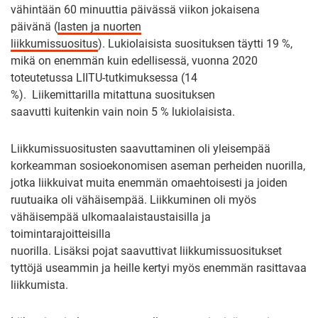
vähintään 60 minuuttia päivässä viikon jokaisena
päivänä (
lasten ja nuorten
liikkumissuositus
). Lukiolaisista suosituksen täytti 19 %,
mikä on enemmän kuin edellisessä, vuonna 2020
toteutetussa LIITU-tutkimuksessa (14
%). Liikemittarilla mitattuna suosituksen
saavutti kuitenkin vain noin 5 % lukiolaisista.
Liikkumissuositusten saavuttaminen oli yleisempää
korkeamman sosioekonomisen aseman perheiden nuorilla,
jotka liikkuivat muita enemmän omaehtoisesti ja joiden
ruutuaika oli vähäisempää. Liikkuminen oli myös
vähäisempää ulkomaalaistaustaisilla ja
toimintarajoitteisilla
nuorilla. Lisäksi pojat saavuttivat liikkumissuositukset
tyttöjä useammin ja heille kertyi myös enemmän rasittavaa
liikkumista.