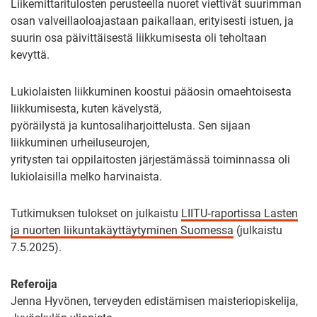
Liikemittaritulosten perusteella nuoret viettivät suurimman
osan valveillaoloajastaan paikallaan, erityisesti istuen, ja
suurin osa päivittäisestä liikkumisesta oli teholtaan
kevyttä.
Lukiolaisten liikkuminen koostui pääosin omaehtoisesta
liikkumisesta, kuten kävelystä,
pyöräilystä ja kuntosaliharjoittelusta. Sen sijaan
liikkuminen urheiluseurojen,
yritysten tai oppilaitosten järjestämässä toiminnassa oli
lukiolaisilla melko harvinaista.
Tutkimuksen tulokset on julkaistu
LIITU‑raportissa Lasten
ja nuorten liikuntakäyttäytyminen Suomessa
(julkaistu
7.5.2025).
Referoija
Jenna Hyvönen, terveyden edistämisen maisteriopiskelija,