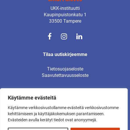
UKK-instituutti
Kaupinpuistonkatu 1
33500 Tampere
Tilaa uutiskirjeemme
Tietosuojaseloste
Saavutettavuusseloste
Käytämme evästeitä
© UKK-instituutti 2026
Käytämme verkkosivustollamme evästeitä verkkosivustomme
Kaikki oikeudet pidätetään.
kehittämiseen ja käyttäjäkokemuksen parantamiseen.
Evästeiden avulla kerätyt tiedot ovat anonyymejä.
Verkkosivut:
Muuks Creative