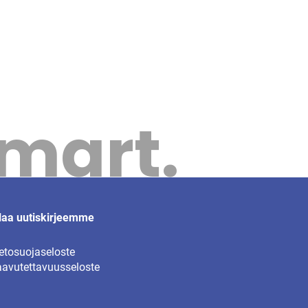
Smart.
laa uutiskirjeemme
etosuojaseloste
avutettavuusseloste