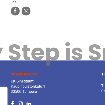
Jaa:
 Step is 
Smart Moves
Ti
UKK-instituutti
Ti
Kaupinpuistonkatu 1
Sa
33500 Tampere
e