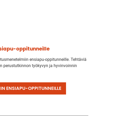
nsiapu-oppitunneille
opetusmenetelmiin ensiapu-oppitunneille. Tehtäviä
en perustutkinnon työkyvyn ja hyvinvoinnin
IIN ENSIAPU-OPPITUNNEILLE