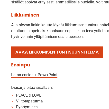
sisällöt sopivat erityisesti ammatilliselle puolelle. Voit
Liikkuminen
Alla olevan linkin kautta löydät liikkumisen tuntisuunnitel
oppitunnin opetuskokonaisuus sopii lukion terveystietoon
hyvinvoinnin ylläpitämisen osa-alueeseen.
AVAA LIIKKUMISEN TUNTISUUNNITELMA
Ensiapu
Lataa ensiapu -PowerPoint
Diasarja pitää sisällään:
PEACE & LOVE
Viiltotapaturma
Pyörtyminen