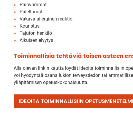
Palovammat
Paleltumat
Vakava allerginen reaktio
Kouristus
Tajuton henkilö
Aikuisen elvytys
Toiminnallisia tehtäviä toisen asteen e
Alla olevan linkin kautta löydät ideoita toiminnallisiin 
voi hyödyntää osana lukion terveystiedon tai ammatillis
ylläpitämisen opetuskokonaisuutta.
IDEOITA TOIMINNALLISIIN OPETUSMENETELM