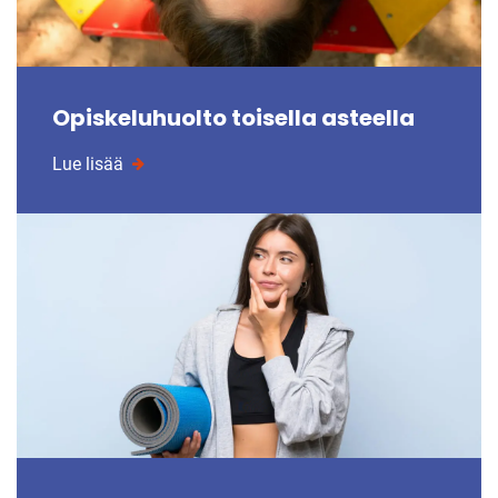
Opiskeluhuolto toisella asteella
Lue lisää