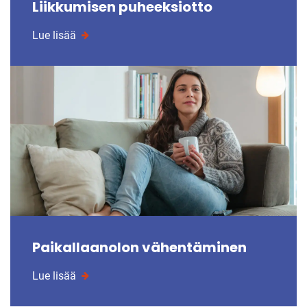
Liikkumisen puheeksiotto
Lue lisää
Paikallaanolon vähentäminen
Lue lisää