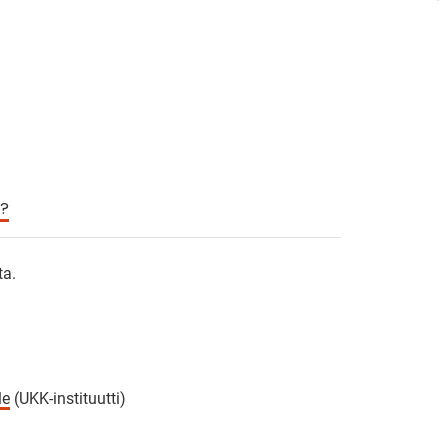
i?
ta.
le
(UKK-instituutti)