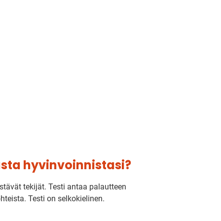
asta hyvinvoinnistasi?
stävät tekijät. Testi antaa palautteen
hteista. Testi on selkokielinen.