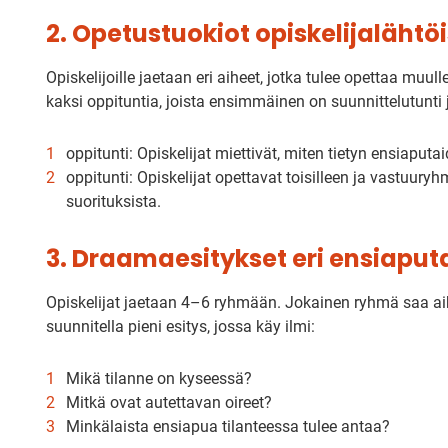
2. Opetustuokiot opiskelijalähtö
Opiskelijoille jaetaan eri aiheet, jotka tulee opettaa muu
kaksi oppituntia, joista ensimmäinen on suunnittelutunti 
oppitunti: Opiskelijat miettivät, miten tietyn ensiaputai
oppitunti: Opiskelijat opettavat toisilleen ja vastuuryhm
suorituksista.
3. Draamaesitykset eri ensiaput
Opiskelijat jaetaan 4–6 ryhmään. Jokainen ryhmä saa aih
suunnitella pieni esitys, jossa käy ilmi:
Mikä tilanne on kyseessä?
Mitkä ovat autettavan oireet?
Minkälaista ensiapua tilanteessa tulee antaa?