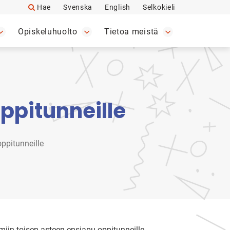
Hae
Svenska
English
Selkokieli
Opiskeluhuolto
Tietoa meistä
ppitunneille
oppitunneille
lmiin toisen asteen ensiapu-oppitunneille.