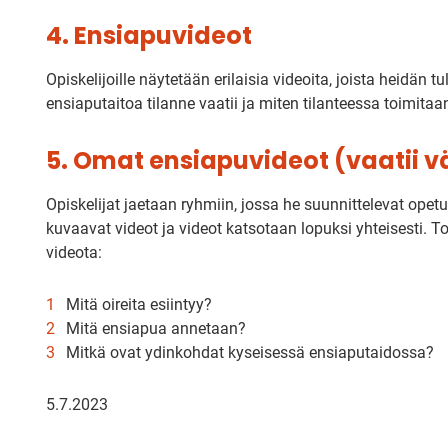
4. Ensiapuvideot
Opiskelijoille näytetään erilaisia videoita, joista heidän tu
ensiaputaitoa tilanne vaatii ja miten tilanteessa toimitaa
5. Omat ensiapuvideot (vaatii v
Opiskelijat jaetaan ryhmiin, jossa he suunnittelevat opetu
kuvaavat videot ja videot katsotaan lopuksi yhteisesti. T
videota:
Mitä oireita esiintyy?
Mitä ensiapua annetaan?
Mitkä ovat ydinkohdat kyseisessä ensiaputaidossa?
5.7.2023