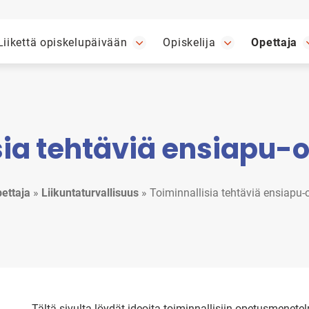
Liikettä opiskelupäivään
Opiskelija
Opettaja
sia tehtäviä ensiapu-o
ettaja
»
Liikuntaturvallisuus
»
Toiminnallisia tehtäviä ensiapu-
Tältä sivulta löydät ideoita toiminnallisiin opetusmenete