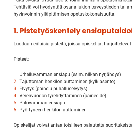
Tehtäviä voi hyödyntää osana lukion terveystiedon tai a
hyvinvoinnin ylläpitämisen opetuskokonaisuutta.
1. Pistetyöskentely ensiaputaido
Luodaan erilaisia pisteitä, joissa opiskelijat harjoittelev
Pisteet:
Urheiluvamman ensiapu (esim. nilkan nyrjähdys)
Tajuttoman henkilön auttaminen (kylkiasento)
Elvytys (painelu-puhalluselvytys)
Verenvuodon tyrehdyttäminen (paineside)
Palovamman ensiapu
Pyörtyneen henkilön auttaminen
Opiskelijat voivat antaa toisilleen palautetta suorituksist