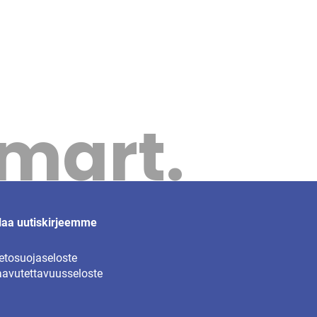
Smart.
laa uutiskirjeemme
etosuojaseloste
avutettavuusseloste