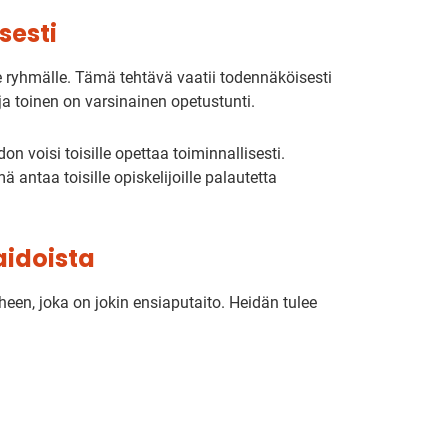
isesti
lle ryhmälle. Tämä tehtävä vaatii todennäköisesti
ja toinen on varsinainen opetustunti.
don voisi toisille opettaa toiminnallisesti.
ä antaa toisille opiskelijoille palautetta
aidoista
een, joka on jokin ensiaputaito. Heidän tulee