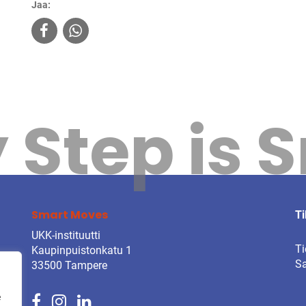
Jaa:
 Step is 
Smart Moves
Ti
UKK-instituutti
Ti
Kaupinpuistonkatu 1
Sa
33500 Tampere
e