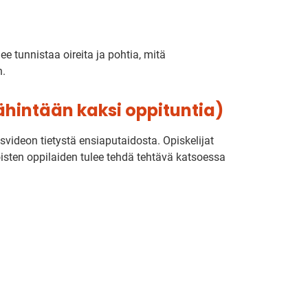
lee tunnistaa oireita ja pohtia, mitä
n.
ähintään kaksi oppituntia)
svideon tietystä ensiaputaidosta. Opiskelijat
oisten oppilaiden tulee tehdä tehtävä katsoessa