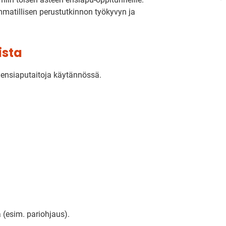
mmatillisen perustutkinnon työkyvyn ja
ista
at ensiaputaitoja käytännössä.
a (esim. pariohjaus).