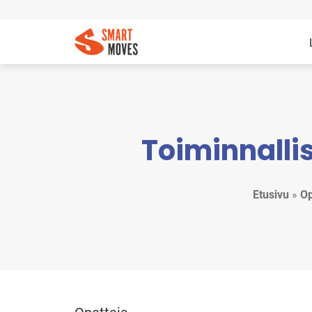
Toiminnalli
Etusivu
»
Op