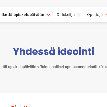
Liikettä opiskelupäivään
Opiskelija
Opettaja
Yhdessä ideointi
kettä opiskelupäivään
»
Toiminnalliset opetusmenetelmät
»
Yhd