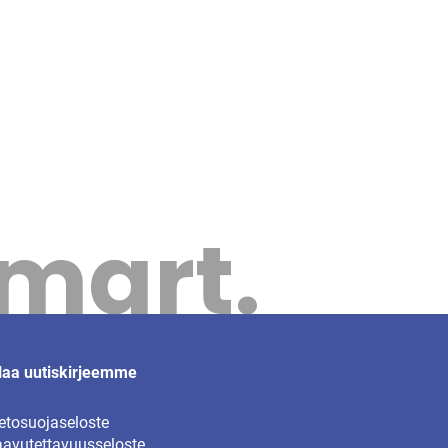
Smart.
laa uutiskirjeemme
etosuojaseloste
avutettavuusseloste