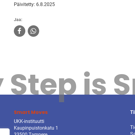
Päivitetty: 6.8.2025
Jaa:
 Step is 
Smart Moves
Ti
UKK-instituutti
Ti
Kaupinpuistonkatu 1
Sa
33500 Tampere