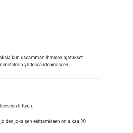
uloksia kun useamman ihmisen ajatukset
a menetelmiä yhdessä ideoimiseen.
heeseen liittyen.
joiden jokaisen esittämiseen on aikaa 20