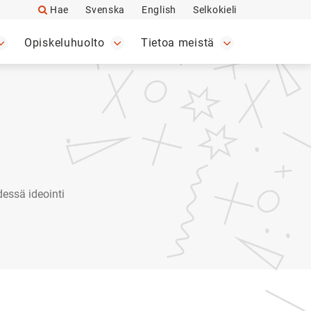
Hae
Svenska
English
Selkokieli
Opiskeluhuolto
Tietoa meistä
essä ideointi