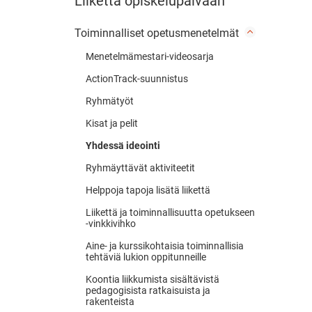
Liikettä opiskelupäivään
Toiminnalliset opetusmenetelmät
Menetelmämestari-videosarja
ActionTrack-suunnistus
Ryhmätyöt
Kisat ja pelit
Yhdessä ideointi
Ryhmäyttävät aktiviteetit
Helppoja tapoja lisätä liikettä
Liikettä ja toiminnallisuutta opetukseen
-vinkkivihko
Aine- ja kurssikohtaisia toiminnallisia
tehtäviä lukion oppitunneille
Koontia liikkumista sisältävistä
pedagogisista ratkaisuista ja
rakenteista