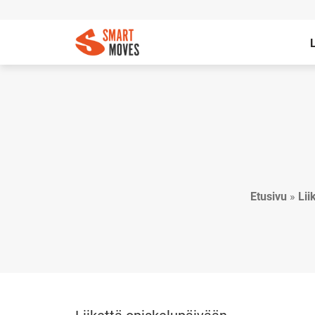
Etusivu
»
Lii