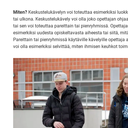
Miten?
Keskustelukävelyn voi toteuttaa esimerkiksi luokk
tai ulkona. Keskustelukävely voi olla joko opettajan oh
tai sen voi toteuttaa pareittain tai pienryhmissä. Opetta
esimerkiksi uudesta opiskeltavasta aiheesta tai siitä, mitä 
Pareittain tai pienryhmissä käytäville kävelyille opettaja
voi olla esimerkiksi selvittää, miten ihmisen keuhkot toimi