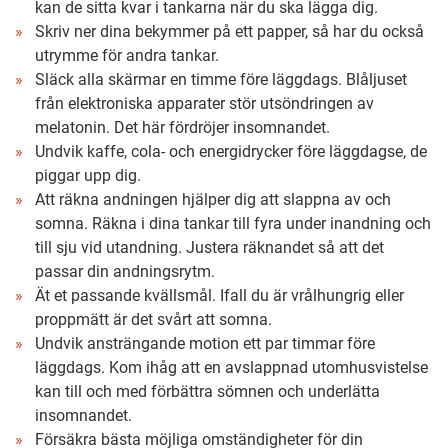
kan de sitta kvar i tankarna när du ska lägga dig.
Skriv ner dina bekymmer på ett papper, så har du också
utrymme för andra tankar.
Släck alla skärmar en timme före läggdags. Blåljuset
från elektroniska apparater stör utsöndringen av
melatonin. Det här fördröjer insomnandet.
Undvik kaffe, cola- och energidrycker före läggdagse, de
piggar upp dig.
Att räkna andningen hjälper dig att slappna av och
somna. Räkna i dina tankar till fyra under inandning och
till sju vid utandning. Justera räknandet så att det
passar din andningsrytm.
Ät et passande kvällsmål. Ifall du är vrålhungrig eller
proppmätt är det svårt att somna.
Undvik ansträngande motion ett par timmar före
läggdags. Kom ihåg att en avslappnad utomhusvistelse
kan till och med förbättra sömnen och underlätta
insomnandet.
Försäkra bästa möjliga omständigheter för din