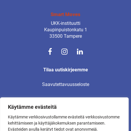
Smart Moves
UKK-instituutti
Kaupinpuistonkatu 1
33500 Tampere
Tilaa uutiskirjeemme
Saavutettavuusseloste
Käytämme evästeitä
© UKK-instituutti 2026
Käytämme verkkosivustollamme evästeitä verkkosivustomme
Kaikki oikeudet pidätetään.
kehittämiseen ja käyttäjäkokemuksen parantamiseen.
Evästeiden avulla kerätyt tiedot ovat anonyymejä.