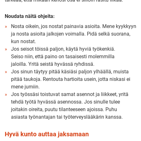
Noudata näitä ohjeita:
Nosta oikein, jos nostat painavia asioita. Mene kyykkyyn
ja nosta asioita jalkojen voimalla. Pidä selkä suorana,
kun nostat.
Jos seisot töissä paljon, käytä hyviä työkenkiä.
Seiso niin, että paino on tasaisesti molemmilla
jaloilla. Yritä seistä hyvässä ryhdissä.
Jos sinun täytyy pitää käsiäsi paljon ylhäällä, muista
pitää taukoja. Rentouta hartioita usein, jotta niskasi ei
mene jumiin.
Jos työssäsi toistuvat samat asennot ja liikkeet, yritä
tehdä työtä hyvässä asennossa. Jos sinulle tulee
joitakin oireita, puutu tilanteeseen ajoissa. Puhu
asiasta työnantajan tai työterveyslääkärin kanssa.
Hyvä kunto auttaa jaksamaan