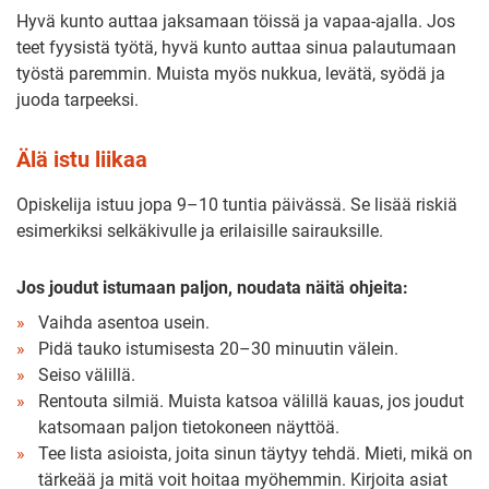
Hyvä kunto auttaa jaksamaan töissä ja vapaa-ajalla. Jos
teet fyysistä työtä, hyvä kunto auttaa sinua palautumaan
työstä paremmin. Muista myös nukkua, levätä, syödä ja
juoda tarpeeksi.
Älä istu liikaa
Opiskelija istuu jopa 9–10 tuntia päivässä. Se lisää riskiä
esimerkiksi selkäkivulle ja erilaisille sairauksille.
Jos joudut istumaan paljon, noudata näitä ohjeita:
Vaihda asentoa usein.
Pidä tauko istumisesta 20–30 minuutin välein.
Seiso välillä.
Rentouta silmiä. Muista katsoa välillä kauas, jos joudut
katsomaan paljon tietokoneen näyttöä.
Tee lista asioista, joita sinun täytyy tehdä. Mieti, mikä on
tärkeää ja mitä voit hoitaa myöhemmin. Kirjoita asiat