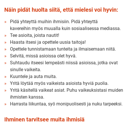
Näin pidät huolta siitä, että mielesi voi hyvin:
Pidä yhteyttä muihin ihmisiin. Pidä yhteyttä
kavereihin myös muualla kuin sosiaalisessa mediassa.
Tee asioita, joista nautit!
Haasta itsesi ja opettele uusia taitoja!
Opettele tunnistamaan tunteita ja ilmaisemaan niitä.
Selvitä, missä asioissa olet hyvä.
Suhtaudu itseesi lempeästi niissä asioissa, jotka ovat
sinulle vaikeita.
Kuuntele ja auta muita.
Yritä löytää myös vaikeista asioista hyviä puolia.
Yritä käsitellä vaikeat asiat. Puhu vaikeuksistasi muiden
ihmisten kanssa.
Harrasta liikuntaa, syö monipuolisesti ja nuku tarpeeksi.
Ihminen tarvitsee muita ihmisiä