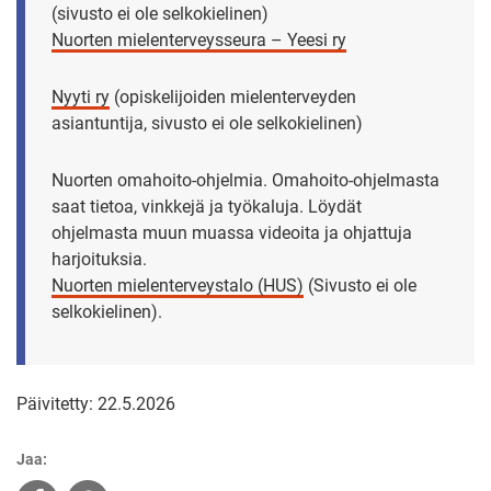
(sivusto ei ole selkokielinen)
Nuorten mielenterveysseura – Yeesi ry
Nyyti ry
(opiskelijoiden mielenterveyden
asiantuntija, sivusto ei ole selkokielinen)
Nuorten omahoito-ohjelmia. Omahoito-ohjelmasta
saat tietoa, vinkkejä ja työkaluja. Löydät
ohjelmasta muun muassa videoita ja ohjattuja
harjoituksia.
Nuorten mielenterveystalo (HUS)
(Sivusto ei ole
selkokielinen).
Päivitetty: 22.5.2026
Jaa: