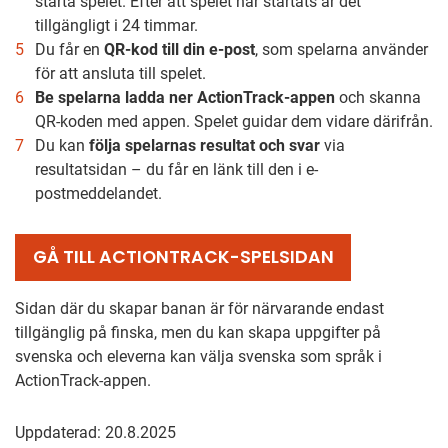
starta spelet. Efter att spelet har startats är det
tillgängligt i 24 timmar.
Du får en
QR-kod till din e-post
, som spelarna använder
för att ansluta till spelet.
Be spelarna ladda ner ActionTrack-appen
och skanna
QR-koden med appen. Spelet guidar dem vidare därifrån.
Du kan
följa spelarnas resultat och svar
via
resultatsidan – du får en länk till den i e-
postmeddelandet.
GÅ TILL ACTIONTRACK-SPELSIDAN
Sidan där du skapar banan är för närvarande endast
tillgänglig på finska, men du kan skapa uppgifter på
svenska och eleverna kan välja svenska som språk i
ActionTrack-appen.
Uppdaterad: 20.8.2025