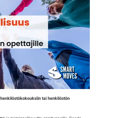
henkilöstökokouksiin tai henkilöstön