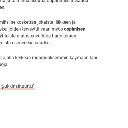
että ja toiminnallisuutta oppitunneille. Saada
een.
miksi se koskettaa jokaista: liikkeen ja
iskelijoiden terveyttä vaan myös
oppimisen
yhteistä ajatustenvaihtoa harjoitetaan
ötavoista esimerkkiä saaden.
 ajalla kerkeää monipuolisemmin käymään läpi
apoja.
i@ukkinstituutti.fi