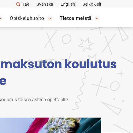
Hae
Svenska
English
Selkokieli
Opiskeluhuolto
Tietoa meistä
 – maksuton koulutus
le
oulutus toisen asteen opettajille