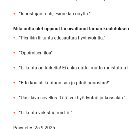
”Innostajan rooli, esimerkin näyttö.”
Mitä uutta olet oppinut tai oivaltanut tämän koulutukse
”Pienikin liikunta edesauttaa hyvinvointia.”
”Oppimisen iloa”
”Liikunta on tärkeää! Ei ehkä uutta, mutta muistuttaa
”Että koululiikuntaan saa ja pitää panostaa!”
”Uusi kiva sovellus. Tätä voi hyödyntää jatkossakin.”
”Liikunta virkistää mieltä!”
Päivitetty: 25.9.2025