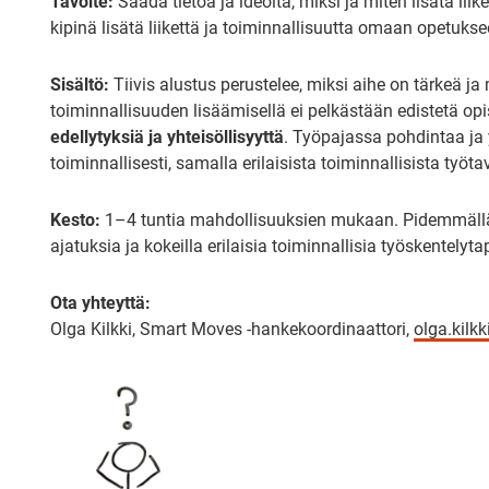
Tavoite:
Saada tietoa ja ideoita, miksi ja miten lisätä liik
kipinä lisätä liikettä ja toiminnallisuutta omaan opetuks
Sisältö:
Tiivis alustus perustelee, miksi aihe on tärkeä ja 
toiminnallisuuden lisäämisellä ei pelkästään edistetä op
edellytyksiä ja yhteisöllisyyttä
. Työpajassa pohdintaa ja 
toiminnallisesti, samalla erilaisista toiminnallisista ty
Kesto:
1–4 tuntia mahdollisuuksien mukaan. Pidemmällä
ajatuksia ja kokeilla erilaisia toiminnallisia työskentelyt
Ota yhteyttä:
Olga Kilkki, Smart Moves -hankekoordinaattori,
olga.kilkk