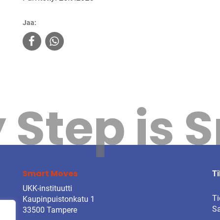
Jaa:
 Step is 
Smart Moves
Ti
UKK-instituutti
Ti
Kaupinpuistonkatu 1
Sa
33500 Tampere