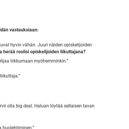
eidän vastauksiaan:
kuvat hyvin vähän. Juuri näiden opiskelijoiden
 herää roolisi opiskelijoiden liikuttajana?
kelijaa liikkumaan myöhemminkin.”
iikuttaja.”
vii olla big deal. Haluan löytää sellaisen tavan
a huolehtiminen.”