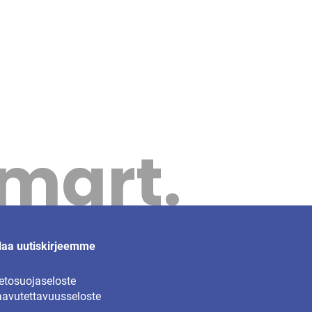
Smart.
laa uutiskirjeemme
etosuojaseloste
avutettavuusseloste