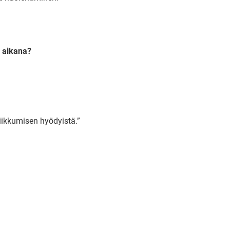
n aikana?
 liikkumisen hyödyistä.”