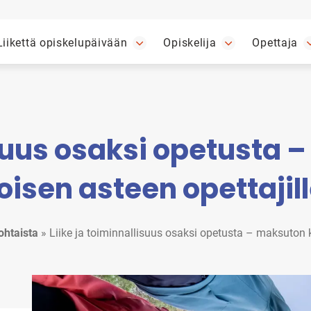
Liikettä opiskelupäivään
Opiskelija
Opettaja
isuus osaksi opetusta
oisen asteen opettajil
ohtaista
»
Liike ja toiminnallisuus osaksi opetusta – maksuton k