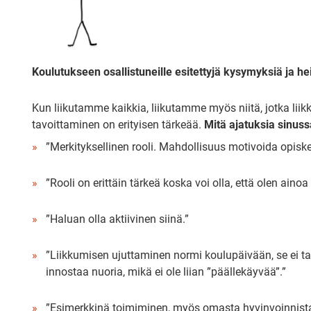
Koulutukseen osallistuneille esitettyjä kysymyksiä ja h
Kun liikutamme kaikkia, liikutamme myös niitä, jotka liik
tavoittaminen on erityisen tärkeää.
Mitä ajatuksia sinussa
”Merkityksellinen rooli. Mahdollisuus motivoida opis
”Rooli on erittäin tärkeä koska voi olla, että olen ainoa l
”Haluan olla aktiivinen siinä.”
”Liikkumisen ujuttaminen normi koulupäivään, se ei tar
innostaa nuoria, mikä ei ole liian ”päällekäyvää”.”
”Esimerkkinä toimiminen, myös omasta hyvinvoinnist