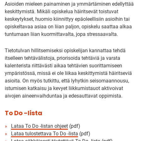
Asioiden mieleen painaminen ja ymmärtäminen edellyttää
keskittymistä. Mikäli opiskelua häiritsevät toistuvat
keskeytykset, huomio kiinnittyy epäoleellisiin asioihin tai
opiskeltavaa asiaa on liian paljon, opiskelu saattaa alkaa
tuntumaan liian kuormittavalta, jopa stressaavalta.
Tietotulvan hillitsemiseksi opiskelijan kannattaa tehdä
itselleen tehtävälistoja, priorisoida tehtäviä ja varata
kalenterista riittävästi aikaa tehtävien suorittamiseen
ympäristössä, missä ei ole liikaa keskittymistä häiritseviä
asioita. On myös tutkittu, että lyhytkin seisomaannousu,
istumisen katkaisu ja kevyet liikkumistauot aktivoivat
aivojen aineenvaihduntaa ja edesauttavat oppimista.
To Do -lista
Lataa To Do -listan ohjeet
(pdf)
Lataa tulostettava To Do -lista
(pdf)