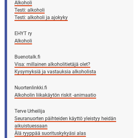
Alkoholi
Testi: alkoholi
Testi: alkoholi ja ajokyky
EHYT ry
Alkoholi
Buenotalk.fi
Visa: millainen alkoholitietäjä olet?
Kysymyksiä ja vastauksia alkoholista
Nuortenlinkki.fi
Alkoholin liikakäytön riskit -animaatio
Terve Urheilija
Seuranuorten päihteiden käyttö yleistyy heidän
aikuistuessaan
Älä ryyppää suorituskykyäsi alas