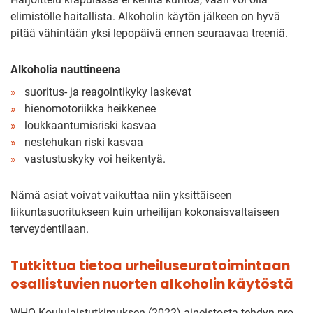
elimistölle haitallista. Alkoholin käytön jälkeen on hyvä
pitää vähintään yksi lepopäivä ennen seuraavaa treeniä.
Alkoholia nauttineena
suoritus- ja reagointikyky laskevat
hienomotoriikka heikkenee
loukkaantumisriski kasvaa
nestehukan riski kasvaa
vastustuskyky voi heikentyä.
Nämä asiat voivat vaikuttaa niin yksittäiseen
liikuntasuoritukseen kuin urheilijan kokonaisvaltaiseen
terveydentilaan.
Tutkittua tietoa urheiluseuratoimintaan
osallistuvien nuorten alkoholin käytöstä
WHO-Koululaistutkimuksen (2022) aineistosta tehdyn pro