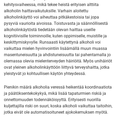
kehitysvaiheessa, mikä tekee heistä erityisen alttiita
alkoholin haittavaikutuksille. Varhain aloitettu
alkoholinkäyttö voi aiheuttaa pitkäkestoisia tai jopa
pysyviä vaurioita aivoissa. Toistuvasta ja säännöllisestä
alkoholinkäytöstä tiedetään olevan haittaa useille
kognitiivisille toiminnoille, kuten oppimiselle, muistille ja
keskittymiskyvylle. Runsaasti käytettynä alkoholi voi
vaikuttaa mielen hyvinvointiin lisäämällä muun muassa
masentuneisuutta ja ahdistuneisuutta tai pahentamalla jo
olemassa olevia mielenterveyden häiriöitä. Myös unihäiriöt
ovat yleinen alkoholinkäyttöön liittyvä terveyshaitta, jotka
yleistyvät jo kohtuullisen käytön yhteydessä.
Pienikin määrä alkoholia veressä heikentää koordinaatiota
ja päätöksentekokykyä, mikä lisää tapaturmien riskiä ja
onnettomuuden todennäköisyyttä. Erityisesti nuorilla
kuljettajilla riski on suuri, koska alkoholi vaikuttaa taitoihin,
jotka eivät ole automatisoituneet ajokokemuksen myötä.