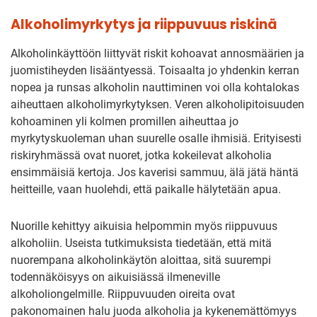
Alkoholimyrkytys ja riippuvuus riskinä
Alkoholinkäyttöön liittyvät riskit kohoavat annosmäärien ja
juomistiheyden lisääntyessä. Toisaalta jo yhdenkin kerran
nopea ja runsas alkoholin nauttiminen voi olla kohtalokas
aiheuttaen alkoholimyrkytyksen. Veren alkoholipitoisuuden
kohoaminen yli kolmen promillen aiheuttaa jo
myrkytyskuoleman uhan suurelle osalle ihmisiä. Erityisesti
riskiryhmässä ovat nuoret, jotka kokeilevat alkoholia
ensimmäisiä kertoja. Jos kaverisi sammuu, älä jätä häntä
heitteille, vaan huolehdi, että paikalle hälytetään apua.
Nuorille kehittyy aikuisia helpommin myös riippuvuus
alkoholiin. Useista tutkimuksista tiedetään, että mitä
nuorempana alkoholinkäytön aloittaa, sitä suurempi
todennäköisyys on aikuisiässä ilmeneville
alkoholiongelmille. Riippuvuuden oireita ovat
pakonomainen halu juoda alkoholia ja kykenemättömyys