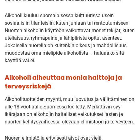
Alkoholi kuuluu suomalaisessa kulttuurissa usein
sosiaalisiin tilanteisiin, kuten juhlaan tai rentoutumiseen.
Nuorten alkoholin käyttöön vaikuttavat monet tekijät, kuten
uteliaisuus, ryhmäpaine ja lähipiiristä opitut asenteet.
Jokaisella nuorella on kuitenkin oikeus ja mahdollisuus
muodostaa oma mielipide alkoholista – haluaako sitä
käyttää vai ei.
Alkoholi aiheuttaa monia haittoja ja
terveysriskejä
Alkoholituotteiden myynti, muu luovutus ja välittäminen on
alle 18-vuotiaalle Suomessa kielletty. Merkittävin syy
ikärajaan on alkoholin haitalliset vaikutukset lasten ja
nuorten kehitysvaiheessa olevaan elimistöön ja terveyteen.
Nuoren elimistö ja erityisesti aivot ovat vielä