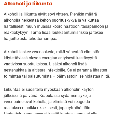
Alkoholi ja liikunta
Alkoholi ja liikunta eivät sovi yhteen. Pienikin määrä
alkoholia heikentää kehon suorituskykyä ja vaikuttaa
haitallisesti muun muassa koordinaatioon, tasapainoon ja
reaktiokykyyn. Tämä lisää loukkaantumisriskiä ja tekee
harjoittelusta tehottomampaa.
Alkoholi laskee verensokeria, mikä vähentää elimistön
käytettävissä olevaa energiaa erityisesti kestävyyttä
vaativissa suorituksissa. Lisäksi alkoholi lisää
nestehukkaa ja altistaa infektioille. Se ei paranna lihasten
toimintaa tai palautumista – päinvastoin, se hidastaa niitä.
Liikuntaa ei suositella myöskään alkoholin käytön
jälkeisenä päivänä. Krapulassa sydämen syke ja
verenpaine ovat koholla, ja elimistö voi reagoida
rasitukseen poikkeuksellisesti, jopa rytmihäiriöin.
Harjoittelu krapulassa ei kehitä kuntoa, vaan voi olla