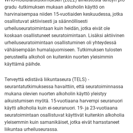
gradu -tutkimuksen mukaan alkoholin käyttö on
harvinaisempaa niiden 15-vuotiaiden keskuudessa, jotka
osallistuvat aktiivisesti ja säännöllisesti
urheiluseuratoimintaan kuin heidän, jotka eivät ole
koskaan osallistuneet seuratoimintaan. Lisäksi aktiivinen
urheiluseuratoimintaan osallistuminen oli yhteydessä
vähäisempään humalajuomiseen. Tutkimuksen tulosten
perusteella alkoholi on kuitenkin nuorten yleisimmin
käyttämä päihde.
Terveyttä edistävä liikuntaseura (TELS) -
seurantatutkimuksessa havaittiin, että seuratoiminnassa
mukana olevien nuorten alkoholin käyttö yleistyy
aikuistumisen myötä. 15-vuotiaana harvempi seuranuori
käytti alkoholia kuin ei-seuranuori. 19- ja 23-vuotiaana
seuratoimintaan osallistuvat käyttivät kuitenkin alkoholia
yleisemmin kuin samanikäiset, jotka eivät harrastaneet
liikuntaa urheiluseurassa.