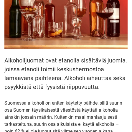
Alkoholijuomat ovat etanolia sisältäviä juomia,
joissa etanoli toimii keskushermostoa
lamaavana päihteenä. Alkoholi aiheuttaa sekä
psyykkistä että fyysistä riippuvuutta.
Suomessa alkoholi on eniten käytetty päihde, sillä suurin
osa Suomen täysikäisestä väestöstä käyttää alkoholia
ainakin jossain määrin. Kuitenkin maailmanlaajuisesti
tarkasteltuna, suurin osa aikuisista ei käytä alkoholia –
noin 62 % ei ole juonut sitä viimeisen vuoden aikana.