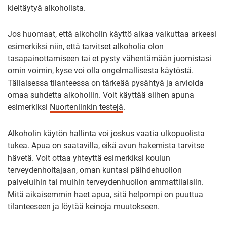
kieltäytyä alkoholista.
Jos huomaat, että alkoholin käyttö alkaa vaikuttaa arkeesi
esimerkiksi niin, että tarvitset alkoholia olon
tasapainottamiseen tai et pysty vähentämään juomistasi
omin voimin, kyse voi olla ongelmallisesta käytöstä.
Tällaisessa tilanteessa on tärkeää pysähtyä ja arvioida
omaa suhdetta alkoholiin. Voit käyttää siihen apuna
esimerkiksi
Nuortenlinkin testejä
.
Alkoholin käytön hallinta voi joskus vaatia ulkopuolista
tukea. Apua on saatavilla, eikä avun hakemista tarvitse
hävetä. Voit ottaa yhteyttä esimerkiksi koulun
terveydenhoitajaan, oman kuntasi päihdehuollon
palveluihin tai muihin terveydenhuollon ammattilaisiin.
Mitä aikaisemmin haet apua, sitä helpompi on puuttua
tilanteeseen ja löytää keinoja muutokseen.