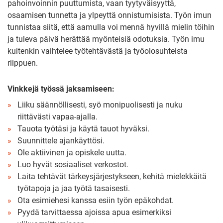
pahoinvoinnin puuttumista, vaan tyytyväisyyttä,
osaamisen tunnetta ja ylpeyttä onnistumisista. Työn imun
tunnistaa siitä, että aamulla voi mennä hyvillä mielin töihin
ja tuleva päivä herättää myönteisiä odotuksia. Työn imu
kuitenkin vaihtelee työtehtävästä ja työolosuhteista
riippuen.
Vinkkejä työssä jaksamiseen:
Liiku säännöllisesti, syö monipuolisesti ja nuku
riittävästi vapaa-ajalla.
Tauota työtäsi ja käytä tauot hyväksi.
Suunnittele ajankäyttösi.
Ole aktiivinen ja opiskele uutta.
Luo hyvät sosiaaliset verkostot.
Laita tehtävät tärkeysjärjestykseen, kehitä mielekkäitä
työtapoja ja jaa työtä tasaisesti.
Ota esimiehesi kanssa esiin työn epäkohdat.
Pyydä tarvittaessa ajoissa apua esimerkiksi