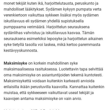
monet tekijät kuten ikä, harjoittelutausta, peruskunto ja
mahdolliset lääkitykset. Sydämen kykyyn pumpata verta
verenkiertoon vaikuttaa sykkeen lisäksi myös sydämen
iskutilavuus eli sydämen yhdellä supistuksella
pumppaama verimäärä. Harjoittelun seurauksena
sydänlihas vahvistuu ja iskutilavuus kasvaa. Tämän
seurauksena esimerkiksi leposyke ja harjoittelun aikainen
syke tietyllä tasolla voi laskea, mikä kertoo paremmasta
kestävyyskunnosta.
Maksimisyke
on korkein mahdollinen syke
maksimaalisessa rasituksessa. Luotettavin tapa selvittää
oma maksimisyke on asiantuntijoiden tekemä kuntotesti.
Maksimisykettä voidaan kuitenkin karkeasti arvioida
erilaisilla ikään perustuvilla kaavoilla. Kannattaa kuitenkin
muistaa, että sykkeeseen vaikuttavat useat tekijät ja
kaavojen antama maksimisyke on vain arvio.