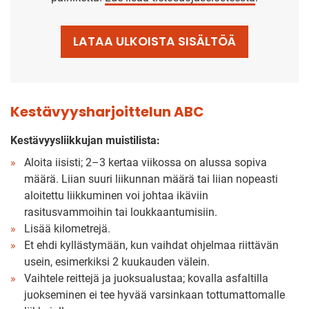
LATAA ULKOISTA SISÄLTÖÄ
Kestävyysharjoittelun ABC
Kestävyysliikkujan muistilista:
Aloita iisisti; 2–3 kertaa viikossa on alussa sopiva
määrä. Liian suuri liikunnan määrä tai liian nopeasti
aloitettu liikkuminen voi johtaa ikäviin
rasitusvammoihin tai loukkaantumisiin.
Lisää kilometrejä.
Et ehdi kyllästymään, kun vaihdat ohjelmaa riittävän
usein, esimerkiksi 2 kuukauden välein.
Vaihtele reittejä ja juoksualustaa; kovalla asfaltilla
juokseminen ei tee hyvää varsinkaan tottumattomalle