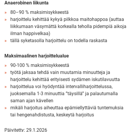
Anaerobinen liikunta
80–90 % maksimisykkeestä
harjoittelu kehittää kykyä pilkkoa maitohappoa (auttaa
liikkumaan väsymättä korkealla teholla pidempiä aikoja
ilman happivelkaa)
tällä syketasolla harjoittelu on todella raskasta
Maksimaalinen harjoittelualue
90-100 % maksimisykkeestä
työtä jaksaa tehdä vain muutamia minuutteja ja
harjoittelu kehittää erityisesti sydämen iskutilavuutta
harjoittelua voi hyödyntää intervalliharjoittelussa,
juoksemalla 1-3 minuuttia ”täysillä” ja palautumalla
saman ajan kävellen
mikäli harjoitus aiheuttaa epämiellyttäviä tuntemuksia
tai hengenahdistusta, keskeytä harjoitus
Päivitetty: 29.1.2026