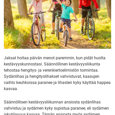
Jaksat hoitaa päivän menot paremmin, kun pidät huolta
kestävyyskunnostasi. Säännöllinen kestävyysliikunta
tehostaa hengitys- ja verenkiertoelimistön toimintaa.
Sydänlihas ja hengityslihakset vahvistuvat, kaasujen
vaihto keuhkoissa paranee ja lihasten kyky käyttää happea
kasvaa.
Säännöllisen kestävyysliikunnan ansiosta sydänlihas
vahvistuu ja sydämen kyky supistua paranee, eli sydämen
iskutilavuus kasvaa. Tämän ansiosta myös sydämen