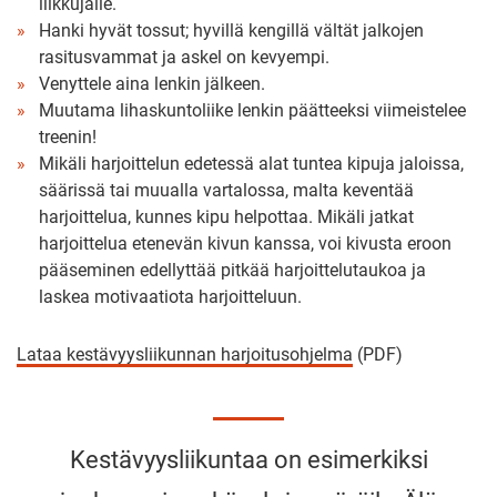
liikkujalle.
Hanki hyvät tossut; hyvillä kengillä vältät jalkojen
rasitusvammat ja askel on kevyempi.
Venyttele aina lenkin jälkeen.
Muutama lihaskuntoliike lenkin päätteeksi viimeistelee
treenin!
Mikäli harjoittelun edetessä alat tuntea kipuja jaloissa,
säärissä tai muualla vartalossa, malta keventää
harjoittelua, kunnes kipu helpottaa. Mikäli jatkat
harjoittelua etenevän kivun kanssa, voi kivusta eroon
pääseminen edellyttää pitkää harjoittelutaukoa ja
laskea motivaatiota harjoitteluun.
Lataa kestävyysliikunnan harjoitusohjelma
(PDF)
Kestävyysliikuntaa on esimerkiksi