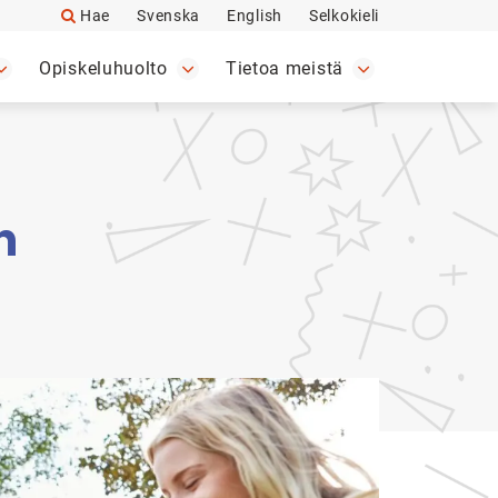
Hae
Svenska
English
Selkokieli
Opiskeluhuolto
Tietoa meistä
n