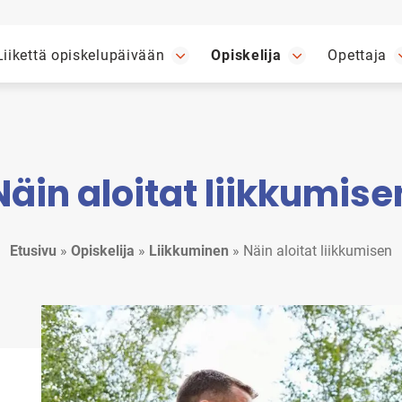
Liikettä opiskelupäivään
Opiskelija
Opettaja
Näin aloitat liikkumise
Etusivu
»
Opiskelija
»
Liikkuminen
»
Näin aloitat liikkumisen