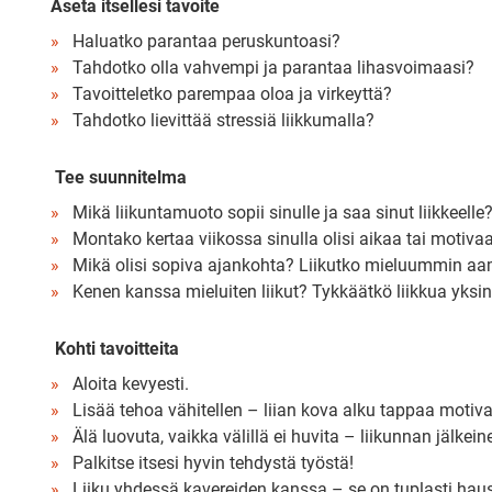
Aseta itsellesi tavoite
Haluatko parantaa peruskuntoasi?
Tahdotko olla vahvempi ja parantaa lihasvoimaasi?
Tavoitteletko parempaa
oloa ja virkeyttä?
Tahdotko lievittää stressiä liikkumalla?
Tee suunnitelma
Mikä liikuntamuoto sopii sinulle ja saa sinut liikkeelle
Montako kertaa viikossa sinulla olisi aikaa tai motivaa
Mikä olisi sopiva ajankohta? Liikutko mieluummin aamui
Kenen kanssa mieluiten liikut? Tykkäätkö liikkua yksi
Kohti tavoitteita
Aloita kevyesti.
Lisää tehoa vähitellen – liian kova alku tappaa motiva
Älä luovuta, vaikka välillä ei huvita – liikunnan jälkein
Palkitse itsesi hyvin tehdystä työstä!
Liiku yhdessä kavereiden kanssa – se on tuplasti ha