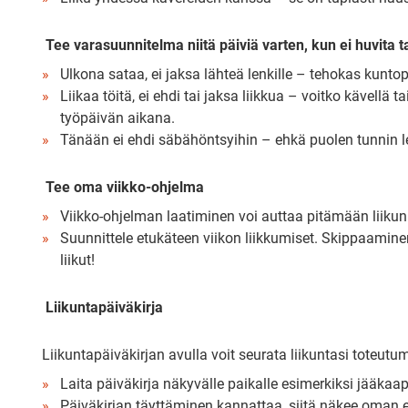
Tee varasuunnitelma niitä päiviä varten, kun ei huvita ta
Ulkona sataa, ei jaksa lähteä lenkille – tehokas kuntop
Liikaa töitä, ei ehdi tai jaksa liikkua – voitko kävellä t
työpäivän aikana.
Tänään ei ehdi säbähöntsyihin – ehkä puolen tunnin le
Tee oma viikko-ohjelma
Viikko-ohjelman laatiminen voi auttaa pitämään liiku
Suunnittele etukäteen viikon liikkumiset. Skippaaminen
liikut!
Liikuntapäiväkirja
Liikuntapäiväkirjan avulla voit seurata liikuntasi toteutum
Laita päiväkirja näkyvälle paikalle esimerkiksi jääkaap
Päiväkirjan täyttäminen kannattaa, siitä näkee oman 