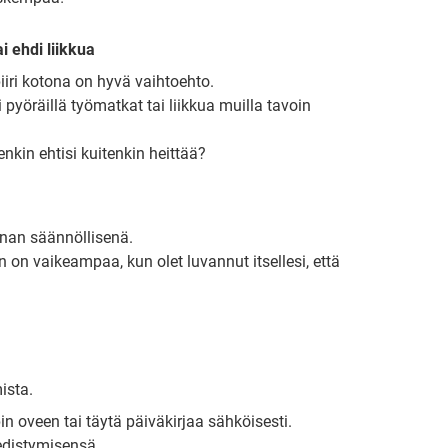
i ehdi liikkua
iiri kotona on hyvä vaihtoehto.
ai pyöräillä työmatkat tai liikkua muilla tavoin
nkin ehtisi kuitenkin heittää?
nnan säännöllisenä.
 on vaikeampaa, kun olet luvannut itsellesi, että
ista.
in oveen tai täytä päiväkirjaa sähköisesti.
edistymisensä.