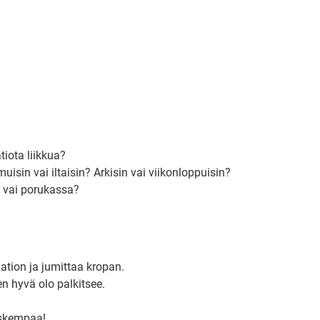
?
tiota liikkua?
sin vai iltaisin? Arkisin vai viikonloppuisin?
n vai porukassa?
ation ja jumittaa kropan.
en hyvä olo palkitsee.
uskempaa!