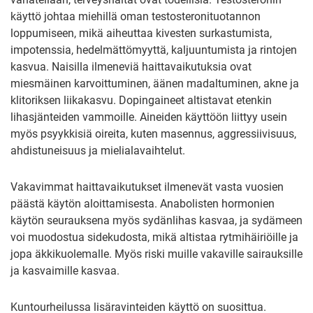
käyttö johtaa miehillä oman testosteronituotannon
loppumiseen, mikä aiheuttaa kivesten surkastumista,
impotenssia, hedelmättömyyttä, kaljuuntumista ja rintojen
kasvua. Naisilla ilmeneviä haittavaikutuksia ovat
miesmäinen karvoittuminen, äänen madaltuminen, akne ja
klitoriksen liikakasvu. Dopingaineet altistavat etenkin
lihasjänteiden vammoille. Aineiden käyttöön liittyy usein
myös psyykkisiä oireita, kuten masennus, aggressiivisuus,
ahdistuneisuus ja mielialavaihtelut.
Vakavimmat haittavaikutukset ilmenevät vasta vuosien
päästä käytön aloittamisesta. Anabolisten hormonien
käytön seurauksena myös sydänlihas kasvaa, ja sydämeen
voi muodostua sidekudosta, mikä altistaa rytmihäiriöille ja
jopa äkkikuolemalle. Myös riski muille vakaville sairauksille
ja kasvaimille kasvaa.
Kuntourheilussa lisäravinteiden käyttö on suosittua.