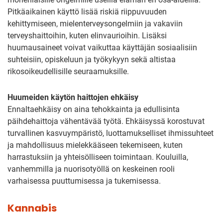
Pitkäaikainen käyttö lisää riskiä riippuvuuden
kehittymiseen, mielenterveysongelmiin ja vakaviin
terveyshaittoihin, kuten elinvaurioihin. Lisäksi
huumausaineet voivat vaikuttaa käyttäjän sosiaalisiin
suhteisiin, opiskeluun ja työkykyyn sekä altistaa
rikosoikeudellisille seuraamuksille.
Huumeiden käytön haittojen ehkäisy
Ennaltaehkäisy on aina tehokkainta ja edullisinta
päihdehaittoja vähentävää työtä. Ehkäisyssä korostuvat
turvallinen kasvuympäristö, luottamukselliset ihmissuhteet
ja mahdollisuus mielekkääseen tekemiseen, kuten
harrastuksiin ja yhteisölliseen toimintaan. Kouluilla,
vanhemmilla ja nuorisotyöllä on keskeinen rooli
varhaisessa puuttumisessa ja tukemisessa.
Kannabis