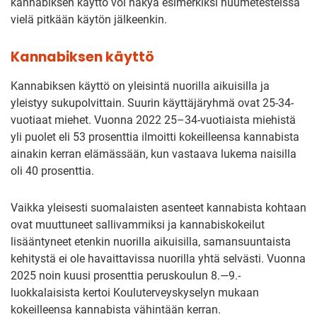
kannabiksen käyttö voi näkyä esimerkiksi huumetesteissä
vielä pitkään käytön jälkeenkin.
Kannabiksen käyttö
Kannabiksen käyttö on yleisintä nuorilla aikuisilla ja
yleistyy sukupolvittain. Suurin käyttäjäryhmä ovat 25-34-
vuotiaat miehet. Vuonna 2022 25–34-vuotiaista miehistä
yli puolet eli 53 prosenttia ilmoitti kokeilleensa kannabista
ainakin kerran elämässään, kun vastaava lukema naisilla
oli 40 prosenttia.
Vaikka yleisesti suomalaisten asenteet kannabista kohtaan
ovat muuttuneet sallivammiksi ja kannabiskokeilut
lisääntyneet etenkin nuorilla aikuisilla, samansuuntaista
kehitystä ei ole havaittavissa nuorilla yhtä selvästi. Vuonna
2025 noin kuusi prosenttia peruskoulun 8.—9.-
luokkalaisista kertoi Kouluterveyskyselyn mukaan
kokeilleensa kannabista vähintään kerran.