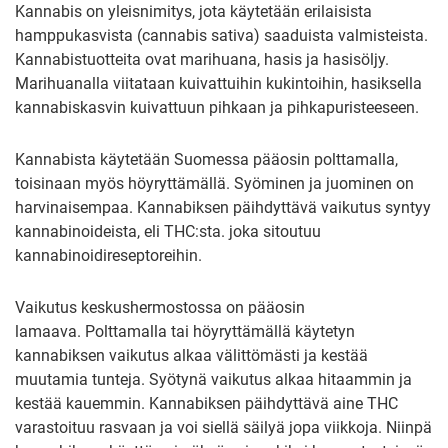
Kannabis on yleisnimitys, jota käytetään erilaisista
hamppukasvista (cannabis sativa) saaduista valmisteista.
Kannabistuotteita ovat marihuana, hasis ja hasisöljy.
Marihuanalla viitataan kuivattuihin kukintoihin, hasiksella
kannabiskasvin kuivattuun pihkaan ja pihkapuristeeseen.
Kannabista käytetään Suomessa pääosin polttamalla,
toisinaan myös höyryttämällä. Syöminen ja juominen on
harvinaisempaa. Kannabiksen päihdyttävä vaikutus syntyy
kannabinoideista, eli THC:sta. joka sitoutuu
kannabinoidireseptoreihin.
Vaikutus keskushermostossa on pääosin
lamaava. Polttamalla tai höyryttämällä käytetyn
kannabiksen vaikutus alkaa välittömästi ja kestää
muutamia tunteja. Syötynä vaikutus alkaa hitaammin ja
kestää kauemmin. Kannabiksen päihdyttävä aine THC
varastoituu rasvaan ja voi siellä säilyä jopa viikkoja. Niinpä