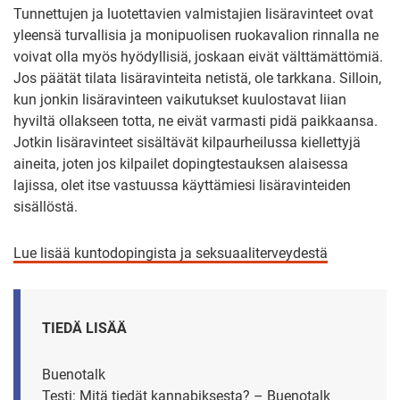
Tunnettujen ja luotettavien valmistajien lisäravinteet ovat
yleensä turvallisia ja monipuolisen ruokavalion rinnalla ne
voivat olla myös hyödyllisiä, joskaan eivät välttämättömiä.
Jos päätät tilata lisäravinteita netistä, ole tarkkana. Silloin,
kun jonkin lisäravinteen vaikutukset kuulostavat liian
hyviltä ollakseen totta, ne eivät varmasti pidä paikkaansa.
Jotkin lisäravinteet sisältävät kilpaurheilussa kiellettyjä
aineita, joten jos kilpailet dopingtestauksen alaisessa
lajissa, olet itse vastuussa käyttämiesi lisäravinteiden
sisällöstä.
Lue lisää kuntodopingista ja seksuaaliterveydestä
TIEDÄ LISÄÄ
Buenotalk
Testi:
Mitä tiedät kannabiksesta? – Buenotalk