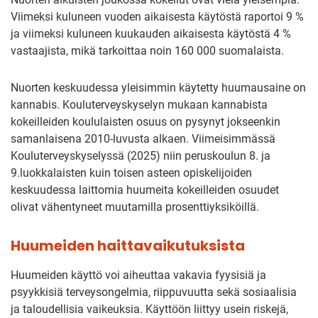
Viimeksi kuluneen vuoden aikaisesta käytöstä raportoi 9 %
ja viimeksi kuluneen kuukauden aikaisesta käytöstä 4 %
vastaajista, mikä tarkoittaa noin 160 000 suomalaista.
Nuorten keskuudessa yleisimmin käytetty huumausaine on
kannabis. Kouluterveyskyselyn mukaan kannabista
kokeilleiden koululaisten osuus on pysynyt jokseenkin
samanlaisena 2010-luvusta alkaen. Viimeisimmässä
Kouluterveyskyselyssä (2025) niin peruskoulun 8. ja
9.luokkalaisten kuin toisen asteen opiskelijoiden
keskuudessa laittomia huumeita kokeilleiden osuudet
olivat vähentyneet muutamilla prosenttiyksiköillä.
Huumeiden haittavaikutuksista
Huumeiden käyttö voi aiheuttaa vakavia fyysisiä ja
psyykkisiä terveysongelmia, riippuvuutta sekä sosiaalisia
ja taloudellisia vaikeuksia. Käyttöön liittyy usein riskejä,