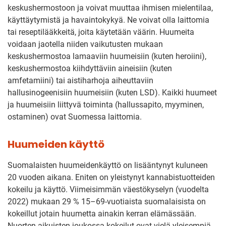
keskushermostoon ja voivat muuttaa ihmisen mielentilaa,
käyttäytymistä ja havaintokykyä. Ne voivat olla laittomia
tai reseptilääkkeitä, joita käytetään väärin. Huumeita
voidaan jaotella niiden vaikutusten mukaan
keskushermostoa lamaaviin huumeisiin (kuten heroiini),
keskushermostoa kiihdyttäviin aineisiin (kuten
amfetamiini) tai aistiharhoja aiheuttaviin
hallusinogeenisiin huumeisiin (kuten LSD). Kaikki huumeet
ja huumeisiin liittyvä toiminta (hallussapito, myyminen,
ostaminen) ovat Suomessa laittomia.
Huumeiden käyttö
Suomalaisten huumeidenkäyttö on lisääntynyt kuluneen
20 vuoden aikana. Eniten on yleistynyt kannabistuotteiden
kokeilu ja käyttö. Viimeisimmän väestökyselyn (vuodelta
2022) mukaan 29 % 15–69-vuotiaista suomalaisista on
kokeillut jotain huumetta ainakin kerran elämässään.
Nuorten aikuisten joukossa kokeilut ovat vielä yleisempiä.