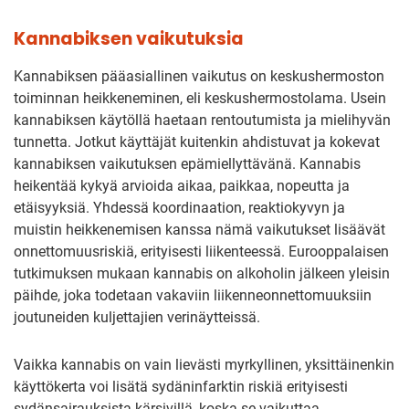
Kannabiksen vaikutuksia
Kannabiksen pääasiallinen vaikutus on keskushermoston
toiminnan heikkeneminen, eli keskushermostolama. Usein
kannabiksen käytöllä haetaan rentoutumista ja mielihyvän
tunnetta. Jotkut käyttäjät kuitenkin ahdistuvat ja kokevat
kannabiksen vaikutuksen epämiellyttävänä. Kannabis
heikentää kykyä arvioida aikaa, paikkaa, nopeutta ja
etäisyyksiä. Yhdessä koordinaation, reaktiokyvyn ja
muistin heikkenemisen kanssa nämä vaikutukset lisäävät
onnettomuusriskiä, erityisesti liikenteessä. Eurooppalaisen
tutkimuksen mukaan kannabis on alkoholin jälkeen yleisin
päihde, joka todetaan vakaviin liikenneonnettomuuksiin
joutuneiden kuljettajien verinäytteissä.
Vaikka kannabis on vain lievästi myrkyllinen, yksittäinenkin
käyttökerta voi lisätä sydäninfarktin riskiä erityisesti
sydänsairauksista kärsivillä, koska se vaikuttaa