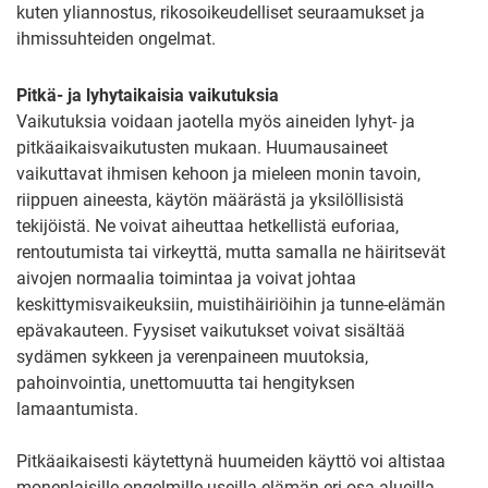
kuten yliannostus, rikosoikeudelliset seuraamukset ja
ihmissuhteiden ongelmat.
Pitkä- ja lyhytaikaisia vaikutuksia
Vaikutuksia voidaan jaotella myös aineiden lyhyt- ja
pitkäaikaisvaikutusten mukaan. Huumausaineet
vaikuttavat ihmisen kehoon ja mieleen monin tavoin,
riippuen aineesta, käytön määrästä ja yksilöllisistä
tekijöistä. Ne voivat aiheuttaa hetkellistä euforiaa,
rentoutumista tai virkeyttä, mutta samalla ne häiritsevät
aivojen normaalia toimintaa ja voivat johtaa
keskittymisvaikeuksiin, muistihäiriöihin ja tunne-elämän
epävakauteen. Fyysiset vaikutukset voivat sisältää
sydämen sykkeen ja verenpaineen muutoksia,
pahoinvointia, unettomuutta tai hengityksen
lamaantumista.
Pitkäaikaisesti käytettynä huumeiden käyttö voi altistaa
monenlaisille ongelmille useilla elämän eri osa-alueilla.