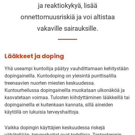
ja reaktiokykyä, lisää
onnettomuusriskiä ja voi altistaa
vakaville sairauksille.
Lääkkeet ja doping
Yhä useampi kuntoilija päätyy vauhdittamaan kehitystään
dopingaineilla. Kuntodoping on yleisintä punttisalilla
treenaavien nuorten miesten keskuudessa.
Kuntourheilussa dopingaineilla muokataan ulkonäköä ja
kasvatetaan voimaa. Tulosten kiihdyttäminen lääkkeillä tai
dopingaineilla ei kuitenkaan kannata, sillä aineiden
käytöllä on lukuisia terveyshaittoja.
Vaikka dopingin käyttäjien keskuudessa riskejä
vähätellään, terveyshaitat ovat todellisia. Testosteronin