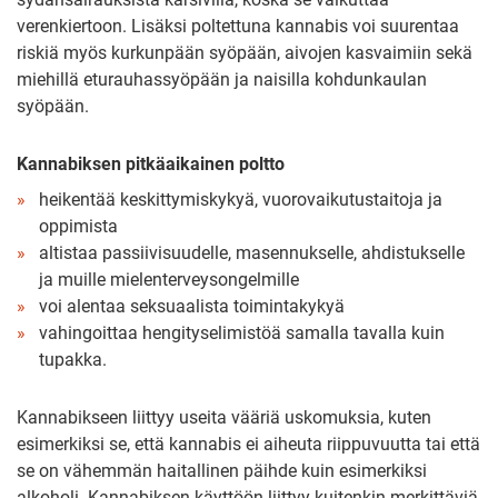
verenkiertoon. Lisäksi poltettuna kannabis voi suurentaa
riskiä myös kurkunpään syöpään, aivojen kasvaimiin sekä
miehillä eturauhassyöpään ja naisilla kohdunkaulan
syöpään.
Kannabiksen pitkäaikainen poltto
heikentää keskittymiskykyä, vuorovaikutustaitoja ja
oppimista
altistaa passiivisuudelle, masennukselle, ahdistukselle
ja muille mielenterveysongelmille
voi alentaa seksuaalista toimintakykyä
vahingoittaa hengityselimistöä samalla tavalla kuin
tupakka.
Kannabikseen liittyy useita vääriä uskomuksia, kuten
esimerkiksi se, että kannabis ei aiheuta riippuvuutta tai että
se on vähemmän haitallinen päihde kuin esimerkiksi
alkoholi. Kannabiksen käyttöön liittyy kuitenkin merkittäviä