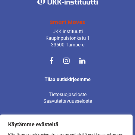
Smart Moves
UKK-instituutti
Kaupinpuistonkatu 1
33500 Tampere
Tilaa uutiskirjeemme
Tietosuojaseloste
Saavutettavuusseloste
Käytämme evästeitä
© UKK-instituutti 2026
Käytämme verkkosivustollamme evästeitä verkkosivustomme