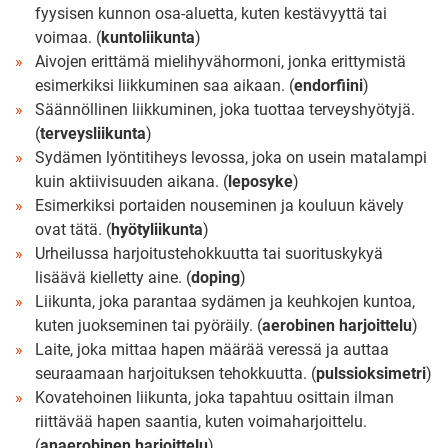
fyysisen kunnon osa-aluetta, kuten kestävyyttä tai
voimaa. (
kuntoliikunta
)
Aivojen erittämä mielihyvähormoni, jonka erittymistä
esimerkiksi liikkuminen saa aikaan. (
endorfiini
)
Säännöllinen liikkuminen, joka tuottaa terveyshyötyjä.
(
terveysliikunta
)
Sydämen lyöntitiheys levossa, joka on usein matalampi
kuin aktiivisuuden aikana. (
leposyke
)
Esimerkiksi portaiden nouseminen ja kouluun kävely
ovat tätä. (
hyötyliikunta
)
Urheilussa harjoitustehokkuutta tai suorituskykyä
lisäävä kielletty aine. (
doping
)
Liikunta, joka parantaa sydämen ja keuhkojen kuntoa,
kuten juokseminen tai pyöräily. (
aerobinen harjoittelu
)
Laite, joka mittaa hapen määrää veressä ja auttaa
seuraamaan harjoituksen tehokkuutta. (
pulssioksimetri
)
Kovatehoinen liikunta, joka tapahtuu osittain ilman
riittävää hapen saantia, kuten voimaharjoittelu.
(
anaerobinen harjoittelu
)