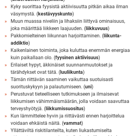
Kyky suorittaa fyysistä aktiivisuutta pitkän aikaa ilman
väsymystä. (
kestävyyskunto
)
Muun muassa niveliin ja lihaksiin liittyvä ominaisuus,
joka määrittää liikkeen laajuuden. (
liikkuvuus
)
Pakkomielteinen liikunnan harjoittaminen. (
liikunta-
addiktio
)
Kaikenlainen toiminta, joka kuluttaa enemmän energiaa
kuin paikallaan olo. (
fyysinen aktiivisuus
)
Erilaiset hypyt, äkkinäiset suunnanmuutokset ja
tärähdykset ovat tätä. (
luuliikunta
)
Tämän riittävän saaminen vaikuttaa suotuisasti
suorituskykyyn ja palautumiseen. (
uni
)
Perustuvat tieteelliseen tutkimukseen ja ilmaisevat
liikkumisen vähimmäismäärän, jolla voidaan saavuttaa
terveyshyötyjä. (
liikkumissuositus
)
Kun lämmittelee hyvin ja riittävästi ennen harjoittelua
voidaan ehkäistä näitä. (
vammat
)
Yllättäviltä riskitilanteilta, kuten liukastumiselta